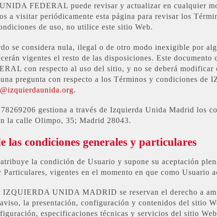
UNIDA FEDERAL puede revisar y actualizar en cualquier mo
os a visitar periódicamente esta página para revisar los Térm
ondiciones de uso, no utilice este sitio Web.
rdo se considera nula, ilegal o de otro modo inexigible por alg
cerán vigentes el resto de las disposiciones. Este documento
on respecto al uso del sitio, y no se deberá modificar e
alguna pregunta con respecto a los Términos y condicion
l@izquierdaunida.org
.
78269206 gestiona a través de Izquierda Unida Madrid los co
en la calle Olimpo, 35; Madrid 28043.
de las condiciones generales y particulares
 atribuye la condición de Usuario y supone su aceptación plen
 Particulares, vigentes en el momento en que como Usuario a
UIERDA UNIDA MADRID se reservan el derecho a ampliar
viso, la presentación, configuración y contenidos del sitio 
iguración, especificaciones técnicas y servicios del sitio We