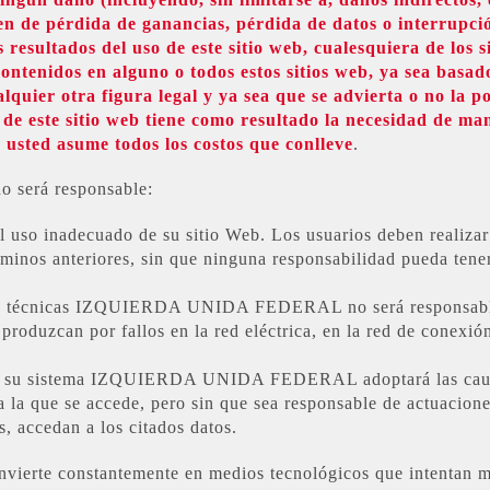
n de pérdida de ganancias, pérdida de datos o interrupcio
 resultados del uso de este sitio web, cualesquiera de los s
contenidos en alguno o todos estos sitios web, ya sea basado
quier otra figura legal y ya sea que se advierta o no la po
n de este sitio web tiene como resultado la necesidad de ma
, usted asume todos los costos que conlleve
.
rá responsable:
del uso inadecuado de su sitio Web. Los usuarios deben realiz
minos anteriores, sin que ninguna responsabilidad pueda tener el
as técnicas IZQUIERDA UNIDA FEDERAL no será responsable
 produzcan por fallos en la red eléctrica, en la red de conexió
 a su sistema IZQUIERDA UNIDA FEDERAL adoptará las cautela
 a la que se accede, pero sin que sea responsable de actuacion
, accedan a los citados datos.
 constantemente en medios tecnológicos que intentan mini