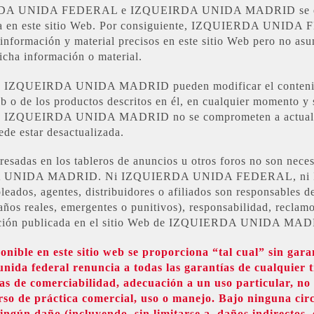
IERDA UNIDA FEDERAL e IZQUEIRDA UNIDA MADRID se esfu
portuna en este sitio Web. Por consiguiente, IZQUIERDA 
formación y material precisos en este sitio Web pero no asu
dicha información o material.
UEIRDA UNIDA MADRID pueden modificar el contenido d
eb o de los productos descritos en él, en cualquier momento y
UEIRDA UNIDA MADRID no se comprometen a actualizar l
ede estar desactualizada.
presadas en los tableros de anuncios u otros foros no son n
 UNIDA MADRID. Ni IZQUIERDA UNIDA FEDERAL, ni
leados, agentes, distribuidores o afiliados son responsables de
años reales, emergentes o punitivos), responsabilidad, reclamo
rmación publicada en el sitio Web de IZQUIERDA UNIDA MA
nible en este sitio web se proporciona “tal cual” sin garant
a unida federal renuncia a todas las garantías de cualquier t
ías de comerciabilidad, adecuación a un uso particular, no
curso de práctica comercial, uso o manejo. Bajo ningun
ún daño (incluyendo, sin limitarse a, daños indirectos, 