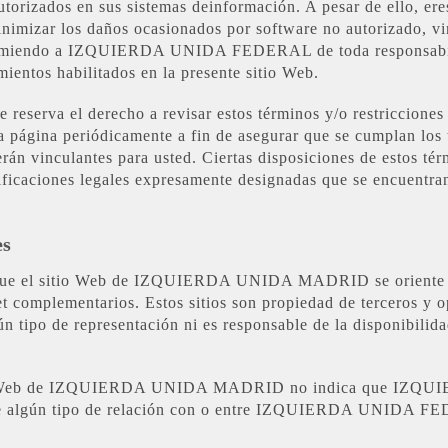
utorizados en sus sistemas deinformación. A pesar de ello, er
nimizar los daños ocasionados por software no autorizado, vir
imiendo a IZQUIERDA UNIDA FEDERAL de toda responsabilid
mientos habilitados en la presente sitio Web.
va el derecho a revisar estos términos y/o restricciones 
 página periódicamente a fin de asegurar que se cumplan los t
án vinculantes para usted. Ciertas disposiciones de estos tér
tificaciones legales expresamente designadas que se encuentra
es
r que el sitio Web de IZQUIERDA UNIDA MADRID se oriente v
ernet complementarios. Estos sitios son propiedad de terceros
ipo de representación ni es responsable de la disponibilida
 sitio Web de IZQUIERDA UNIDA MADRID no indica que I
iene algún tipo de relación con o entre IZQUIERDA UNIDA F