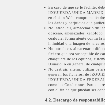
En caso de que se le facilite, de
IZQUIERDA UNIDA MADRID como ele
en el sitio Web, comprometiéndos
los daños y perjuicios que pudie
No introducir, almacenar o difund
obsceno, amenazador, xenófobo, in
cualquier forma atente contra la m
intimidad o la imagen de terceros 
No introducir, almacenar o difund
fichero que sea susceptible de cau
cualquiera de los equipos, s
Usuario, o en general de cualqui
No destruir, alterar, utilizar par
general, los ficheros, de IZ
IZQUIERDA UNIDA FEDERAL podrá
como las Condiciones Particulares
con el fin de que puedan ser con
4.2. Descargo de responsabili