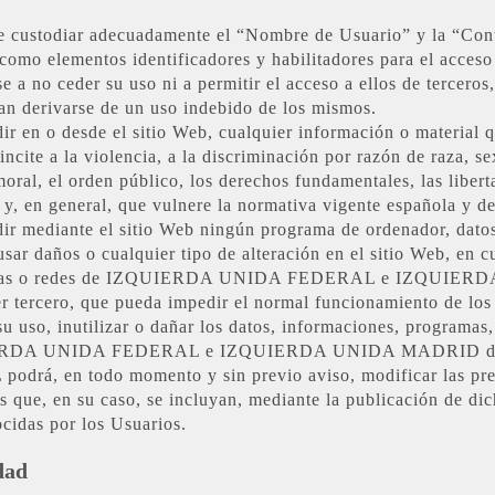
be custodiar adecuadamente el “Nombre de Usuario” y la “Contr
mentos identificadores y habilitadores para el acceso a l
e a no ceder su uso ni a permitir el acceso a ellos de tercero
ran derivarse de un uso indebido de los mismos.
ir en o desde el sitio Web, cualquier información o material q
cite a la violencia, a la discriminación por razón de raza, sex
oral, el orden público, los derechos fundamentales, las liberta
y, en general, que vulnere la normativa vigente española y de 
ir mediante el sitio Web ningún programa de ordenador, datos,
sar daños o cualquier tipo de alteración en el sitio Web, en c
istemas o redes de IZQUIERDA UNIDA FEDERAL e IZQUIER
er tercero, que pueda impedir el normal funcionamiento de lo
a su uso, inutilizar o dañar los datos, informaciones, programas
QUIERDA UNIDA FEDERAL e IZQUIERDA UNIDA MADRID de lo
, en todo momento y sin previo aviso, modificar las prese
 que, en su caso, se incluyan, mediante la publicación de di
ocidas por los Usuarios.
dad