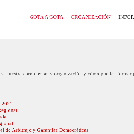
GOTA A GOTA
ORGANIZACIÓN
INFO
re nuestras propuestas y organización y cómo puedes formar p
o 2021
Regional
ada
gional
l de Arbitraje y Garantías Democráticas