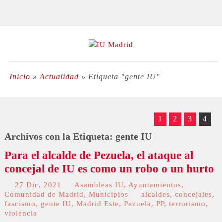
Inicio
»
Actualidad
»
Etiqueta "gente IU"
1
2
3
4
Archivos con la Etiqueta:
gente IU
Para el alcalde de Pezuela, el ataque al
concejal de IU es como un robo o un hurto
27 Dic, 2021
Asambleas IU
,
Ayuntamientos
,
Comunidad de Madrid
,
Municipios
alcaldes
,
concejales
,
fascismo
,
gente IU
,
Madrid Este
,
Pezuela
,
PP
,
terrorismo
,
violencia