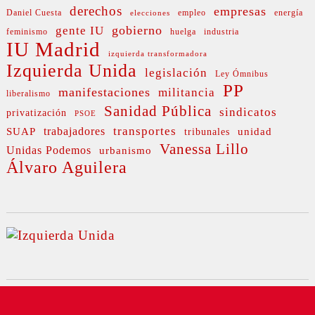
derechos
empresas
Daniel Cuesta
empleo
energía
elecciones
gobierno
gente IU
feminismo
huelga
industria
IU Madrid
izquierda transformadora
Izquierda Unida
legislación
Ley Ómnibus
PP
manifestaciones
militancia
liberalismo
Sanidad Pública
sindicatos
privatización
PSOE
transportes
SUAP
trabajadores
unidad
tribunales
Vanessa Lillo
Unidas Podemos
urbanismo
Álvaro Aguilera