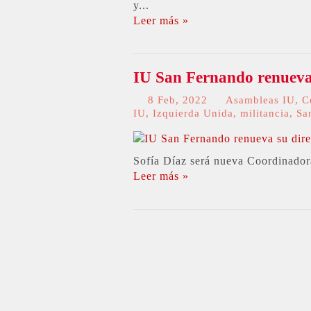
y...
Leer más »
IU San Fernando renueva 
8 Feb, 2022
Asambleas IU
,
C
IU
,
Izquierda Unida
,
militancia
,
Sa
Sofía Díaz será nueva Coordinadora
Leer más »