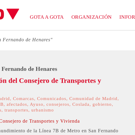
GOTA A GOTA
ORGANIZACIÓN
INFO
n Fernando de Henares"
 Fernando de Henares
ón del Consejero de Transportes y
adrid
,
Comarcas
,
Comunicados
,
Comunidad de Madrid
,
7B
,
afectados
,
Ayuso
,
consejeros
,
Coslada
,
gobierno
,
s
,
transportes
,
urbanismo
hundimiento de la Línea 7B de Metro en San Fernando