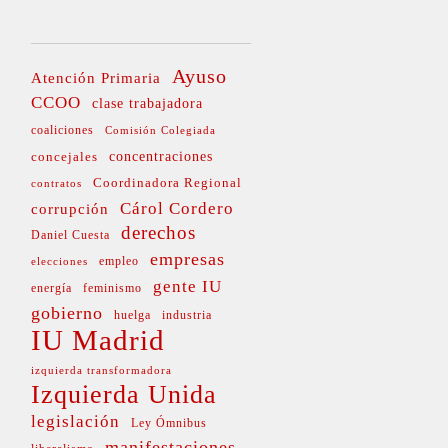
Ayuso
Atención Primaria
CCOO
clase trabajadora
coaliciones
Comisión Colegiada
concejales
concentraciones
Coordinadora Regional
contratos
Cárol Cordero
corrupción
derechos
Daniel Cuesta
empresas
empleo
elecciones
gente IU
energía
feminismo
gobierno
huelga
industria
IU Madrid
izquierda transformadora
Izquierda Unida
legislación
Ley Ómnibus
manifestaciones