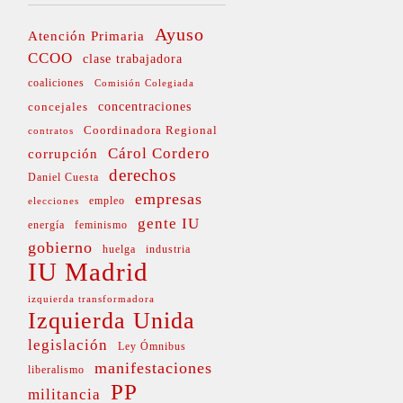
Ayuso
Atención Primaria
CCOO
clase trabajadora
coaliciones
Comisión Colegiada
concejales
concentraciones
Coordinadora Regional
contratos
Cárol Cordero
corrupción
derechos
Daniel Cuesta
empresas
empleo
elecciones
gente IU
energía
feminismo
gobierno
huelga
industria
IU Madrid
izquierda transformadora
Izquierda Unida
legislación
Ley Ómnibus
manifestaciones
liberalismo
PP
militancia