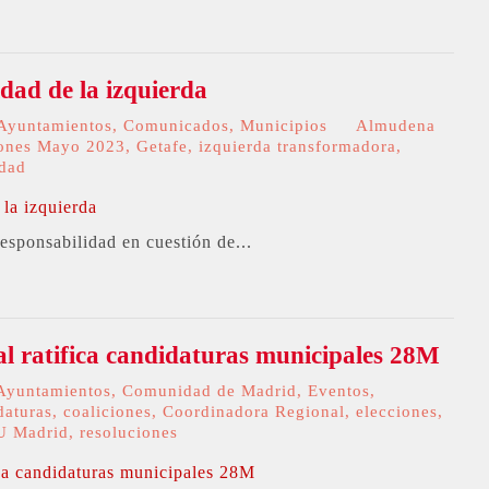
idad de la izquierda
Ayuntamientos
,
Comunicados
,
Municipios
Almudena
iones Mayo 2023
,
Getafe
,
izquierda transformadora
,
dad
esponsabilidad en cuestión de...
 ratifica candidaturas municipales 28M
Ayuntamientos
,
Comunidad de Madrid
,
Eventos
,
daturas
,
coaliciones
,
Coordinadora Regional
,
elecciones
,
U Madrid
,
resoluciones