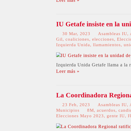
Leer más »
IU Getafe insiste en la un
30 Mar, 2023
Asambleas IU
,
Gil
,
coaliciones
,
elecciones
,
Elecc
Izquierda Unida
,
llamamientos
,
uni
Izquierda Unida Getafe llama a la r
Leer más »
La Coordinadora Regional
23 Feb, 2023
Asambleas IU
,
Municipios
8M
,
acuerdos
,
candi
Elecciones Mayo 2023
,
gente IU
,
I