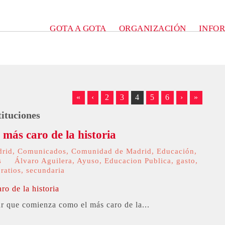
GOTA A GOTA
ORGANIZACIÓN
INFO
«
‹
2
3
4
5
6
›
»
tituciones
 más caro de la historia
drid
,
Comunicados
,
Comunidad de Madrid
,
Educación
,
s
Álvaro Aguilera
,
Ayuso
,
Educacion Publica
,
gasto
,
,
ratios
,
secundaria
r que comienza como el más caro de la...