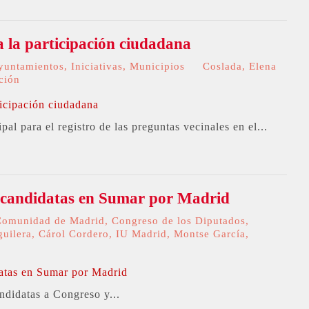
a la participación ciudadana
yuntamientos
,
Iniciativas
,
Municipios
Coslada
,
Elena
ación
al para el registro de las preguntas vecinales en el...
s candidatas en Sumar por Madrid
Comunidad de Madrid
,
Congreso de los Diputados
,
uilera
,
Cárol Cordero
,
IU Madrid
,
Montse García
,
ndidatas a Congreso y...