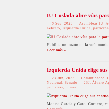
IU Coslada abre vías par
6 Sep, 2023
Asambleas IU
,
A
Lebrato
,
Izquierda Unida
,
particip
Habilita un buzón en la web municip
Leer más »
Izquierda Unida elige su
23 Jun, 2023
Comunicados
,
Nacional
,
Senado
23J
,
Álvaro Ag
primarias
,
Sumar
Montse García y Carol Cordero, ca