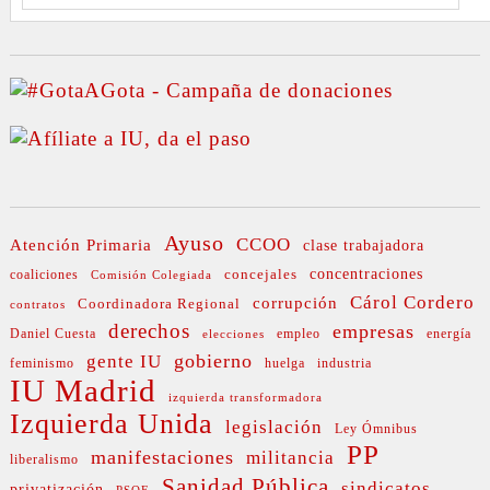
Ayuso
CCOO
Atención Primaria
clase trabajadora
concejales
concentraciones
coaliciones
Comisión Colegiada
Cárol Cordero
corrupción
Coordinadora Regional
contratos
derechos
empresas
Daniel Cuesta
empleo
energía
elecciones
gobierno
gente IU
feminismo
huelga
industria
IU Madrid
izquierda transformadora
Izquierda Unida
legislación
Ley Ómnibus
PP
manifestaciones
militancia
liberalismo
Sanidad Pública
sindicatos
privatización