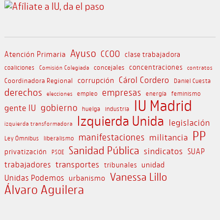
Ayuso
CCOO
Atención Primaria
clase trabajadora
concejales
concentraciones
coaliciones
Comisión Colegiada
contratos
Cárol Cordero
corrupción
Coordinadora Regional
Daniel Cuesta
derechos
empresas
empleo
energía
feminismo
elecciones
IU Madrid
gobierno
gente IU
huelga
industria
Izquierda Unida
legislación
izquierda transformadora
PP
manifestaciones
militancia
Ley Ómnibus
liberalismo
Sanidad Pública
sindicatos
SUAP
privatización
PSOE
transportes
trabajadores
unidad
tribunales
Vanessa Lillo
Unidas Podemos
urbanismo
Álvaro Aguilera