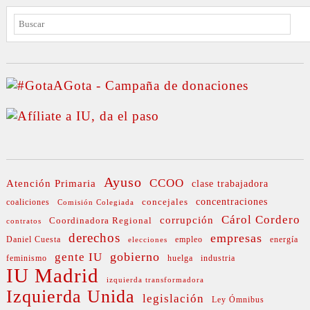
BUSCAR
Ayuso
CCOO
Atención Primaria
clase trabajadora
concejales
concentraciones
coaliciones
Comisión Colegiada
Cárol Cordero
corrupción
Coordinadora Regional
contratos
derechos
empresas
Daniel Cuesta
empleo
energía
elecciones
gobierno
gente IU
feminismo
huelga
industria
IU Madrid
izquierda transformadora
Izquierda Unida
legislación
Ley Ómnibus