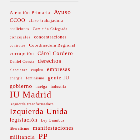
Ayuso
Atención Primaria
CCOO
clase trabajadora
coaliciones
Comisión Colegiada
concejales
concentraciones
Coordinadora Regional
contratos
Cárol Cordero
corrupción
derechos
Daniel Cuesta
empresas
empleo
elecciones
gente IU
energía
feminismo
gobierno
huelga
industria
IU Madrid
izquierda transformadora
Izquierda Unida
legislación
Ley Ómnibus
manifestaciones
liberalismo
PP
militancia