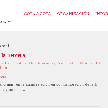
GOTA A GOTA
ORGANIZACIÓN
INFO
 Abril"
Abril
 la Tercera
ia Democrática
,
Movilizaciones
,
Nacional
14 Abril
,
IU
ública
año más, en la manifestación en conmemoración de la II
amación de la...