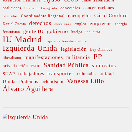
clase trabajadora
concejales
concentraciones
coaliciones
Comisión Colegiada
Cárol Cordero
corrupción
Coordinadora Regional
contratos
derechos
empresas
Daniel Cuesta
empleo
energía
elecciones
gobierno
gente IU
feminismo
huelga
industria
IU Madrid
izquierda transformadora
Izquierda Unida
legislación
Ley Ómnibus
PP
manifestaciones
militancia
liberalismo
Sanidad Pública
sindicatos
privatización
PSOE
transportes
SUAP
trabajadores
unidad
tribunales
Vanessa Lillo
Unidas Podemos
urbanismo
Álvaro Aguilera