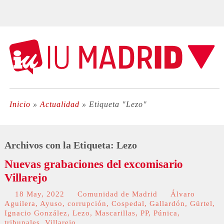
Inicio
»
Actualidad
»
Etiqueta "Lezo"
Archivos con la Etiqueta:
Lezo
Nuevas grabaciones del excomisario
Villarejo
18 May, 2022
Comunidad de Madrid
Álvaro
Aguilera
,
Ayuso
,
corrupción
,
Cospedal
,
Gallardón
,
Gürtel
,
Ignacio González
,
Lezo
,
Mascarillas
,
PP
,
Púnica
,
tribunales
,
Villarejo