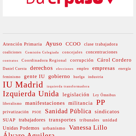
Ayuso
CCOO
Atención Primaria
clase trabajadora
concejales
concentraciones
coaliciones
Comisión Colegiada
Cárol Cordero
corrupción
Coordinadora Regional
contratos
derechos
empresas
Daniel Cuesta
empleo
energía
elecciones
gobierno
gente IU
feminismo
huelga
industria
IU Madrid
izquierda transformadora
Izquierda Unida
legislación
Ley Ómnibus
PP
manifestaciones
militancia
liberalismo
Sanidad Pública
sindicatos
privatización
PSOE
transportes
SUAP
trabajadores
unidad
tribunales
Vanessa Lillo
Unidas Podemos
urbanismo
Álvaro Aguilera