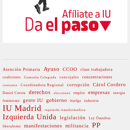
Ayuso
CCOO
Atención Primaria
clase trabajadora
concejales
concentraciones
coaliciones
Comisión Colegiada
Cárol Cordero
corrupción
Coordinadora Regional
contratos
derechos
empresas
Daniel Cuesta
empleo
energía
elecciones
gobierno
gente IU
feminismo
huelga
industria
IU Madrid
izquierda transformadora
Izquierda Unida
legislación
Ley Ómnibus
PP
manifestaciones
militancia
liberalismo