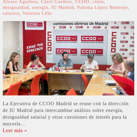
Álvaro Aguilera
,
Cárol Cordero
,
CCOO
,
crisis
,
desigualdad
,
energía
,
IU Madrid
,
Paloma López Bermejo
,
salarios
,
Vanessa Lillo
La Ejecutiva de CCOO Madrid se reune con la dirección
de IU Madrid para intercambiar análisis sobre energía,
desigualdad salarial y otras cuestiones de interés para la
mayoría...
Leer más »