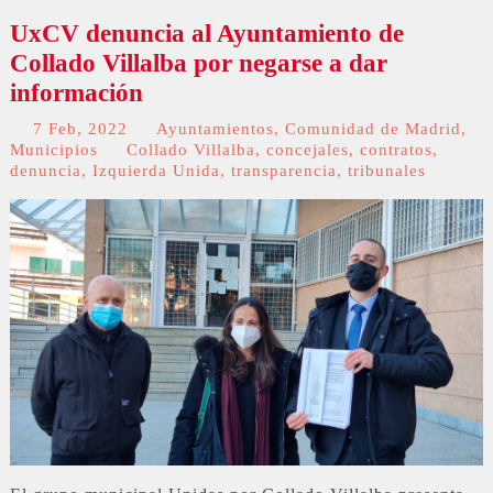
UxCV denuncia al Ayuntamiento de
Collado Villalba por negarse a dar
información
7 Feb, 2022
Ayuntamientos
,
Comunidad de Madrid
,
Municipios
Collado Villalba
,
concejales
,
contratos
,
denuncia
,
Izquierda Unida
,
transparencia
,
tribunales