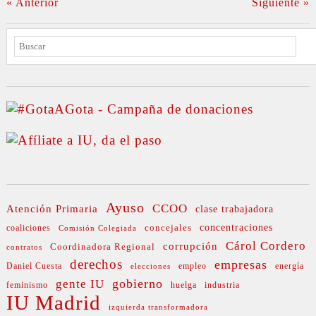
« Anterior
Siguiente »
BUSCAR
Ayuso
CCOO
Atención Primaria
clase trabajadora
concejales
concentraciones
coaliciones
Comisión Colegiada
Cárol Cordero
corrupción
Coordinadora Regional
contratos
derechos
empresas
Daniel Cuesta
empleo
energía
elecciones
gobierno
gente IU
feminismo
huelga
industria
IU Madrid
izquierda transformadora