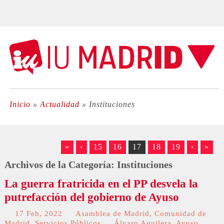
Inicio
»
Actualidad
»
Instituciones
«
‹
15
16
17
18
19
›
»
Archivos de la Categoría:
Instituciones
La guerra fratricida en el PP desvela la
putrefacción del gobierno de Ayuso
17 Feb, 2022
Asamblea de Madrid
,
Comunidad de
Madrid
,
Servicios Públicos
Álvaro Aguilera
,
Ayuso
,