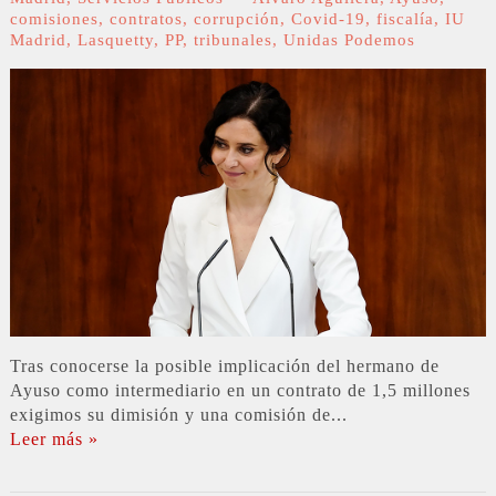
comisiones
,
contratos
,
corrupción
,
Covid-19
,
fiscalía
,
IU
Madrid
,
Lasquetty
,
PP
,
tribunales
,
Unidas Podemos
Tras conocerse la posible implicación del hermano de
Ayuso como intermediario en un contrato de 1,5 millones
exigimos su dimisión y una comisión de...
Leer más »