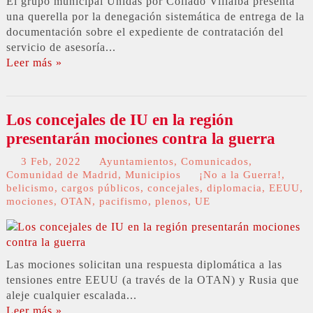
El grupo municipal Unidas por Collado Villalba presenta
una querella por la denegación sistemática de entrega de la
documentación sobre el expediente de contratación del
servicio de asesoría...
Leer más »
Los concejales de IU en la región
presentarán mociones contra la guerra
3 Feb, 2022
Ayuntamientos
,
Comunicados
,
Comunidad de Madrid
,
Municipios
¡No a la Guerra!
,
belicismo
,
cargos públicos
,
concejales
,
diplomacia
,
EEUU
,
mociones
,
OTAN
,
pacifismo
,
plenos
,
UE
Las mociones solicitan una respuesta diplomática a las
tensiones entre EEUU (a través de la OTAN) y Rusia que
aleje cualquier escalada...
Leer más »