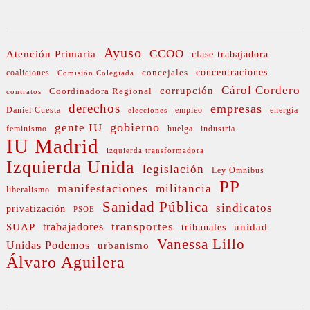
Ayuso
CCOO
Atención Primaria
clase trabajadora
concejales
concentraciones
coaliciones
Comisión Colegiada
Cárol Cordero
corrupción
Coordinadora Regional
contratos
derechos
empresas
Daniel Cuesta
empleo
energía
elecciones
gobierno
gente IU
feminismo
huelga
industria
IU Madrid
izquierda transformadora
Izquierda Unida
legislación
Ley Ómnibus
PP
manifestaciones
militancia
liberalismo
Sanidad Pública
sindicatos
privatización
PSOE
transportes
SUAP
trabajadores
unidad
tribunales
Vanessa Lillo
Unidas Podemos
urbanismo
Álvaro Aguilera