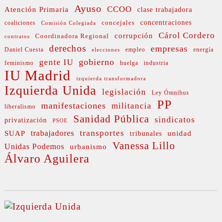
Ayuso
CCOO
Atención Primaria
clase trabajadora
concejales
concentraciones
coaliciones
Comisión Colegiada
Cárol Cordero
corrupción
Coordinadora Regional
contratos
derechos
empresas
Daniel Cuesta
empleo
energía
elecciones
gobierno
gente IU
feminismo
huelga
industria
IU Madrid
izquierda transformadora
Izquierda Unida
legislación
Ley Ómnibus
PP
manifestaciones
militancia
liberalismo
Sanidad Pública
sindicatos
privatización
PSOE
transportes
SUAP
trabajadores
unidad
tribunales
Vanessa Lillo
Unidas Podemos
urbanismo
Álvaro Aguilera