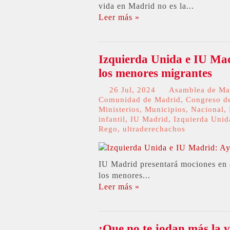
vida en Madrid no es la...
Leer más »
Izquierda Unida e IU Madr
los menores migrantes
26 Jul, 2024
Asamblea de Ma
Comunidad de Madrid
,
Congreso de
Ministerios
,
Municipios
,
Nacional
,
infantil
,
IU Madrid
,
Izquierda Unid
Rego
,
ultraderechachos
IU Madrid presentará mociones en 
los menores...
Leer más »
¡Que no te jodan más la v