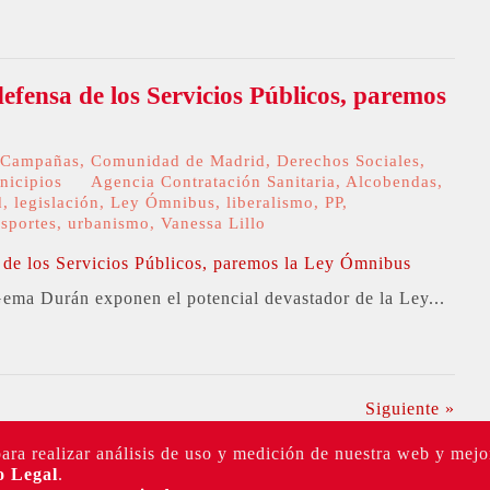
fensa de los Servicios Públicos, paremos
Campañas
,
Comunidad de Madrid
,
Derechos Sociales
,
nicipios
Agencia Contratación Sanitaria
,
Alcobendas
,
d
,
legislación
,
Ley Ómnibus
,
liberalismo
,
PP
,
nsportes
,
urbanismo
,
Vanessa Lillo
Gema Durán exponen el potencial devastador de la Ley...
Siguiente »
para realizar análisis de uso y medición de nuestra web y mejo
o Legal
.