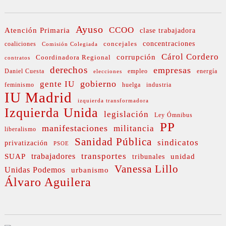
Ayuso
CCOO
Atención Primaria
clase trabajadora
concejales
concentraciones
coaliciones
Comisión Colegiada
Cárol Cordero
corrupción
Coordinadora Regional
contratos
derechos
empresas
Daniel Cuesta
empleo
energía
elecciones
gobierno
gente IU
feminismo
huelga
industria
IU Madrid
izquierda transformadora
Izquierda Unida
legislación
Ley Ómnibus
PP
manifestaciones
militancia
liberalismo
Sanidad Pública
sindicatos
privatización
PSOE
transportes
SUAP
trabajadores
unidad
tribunales
Vanessa Lillo
Unidas Podemos
urbanismo
Álvaro Aguilera