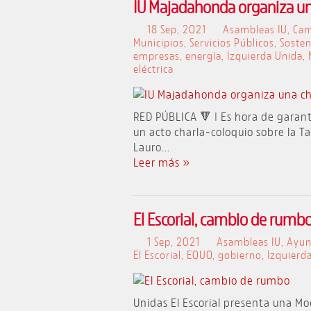
IU Majadahonda organiza una 
18 Sep, 2021
Asambleas IU
,
Ca
Municipios
,
Servicios Públicos
,
Sosten
empresas
,
energía
,
Izquierda Unida
,
eléctrica
RED PÚBLICA 🔻 | Es hora de garan
un acto charla-coloquio sobre la Ta
Lauro...
Leer más »
El Escorial, cambio de rumb
1 Sep, 2021
Asambleas IU
,
Ayun
El Escorial
,
EQUO
,
gobierno
,
Izquierd
Unidas El Escorial presenta una Moc