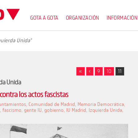
GOTA A GOTA
ORGANIZACIÓN
INFORMACIÓN
quierda Unida"
«
‹
9
10
11
rda Unida
ontra los actos fascistas
untamientos
,
Comunidad de Madrid
,
Memoria Democrática
,
,
fascismo
,
gente IU
,
gobierno
,
IU Madrid
,
Izquierda Unida
,