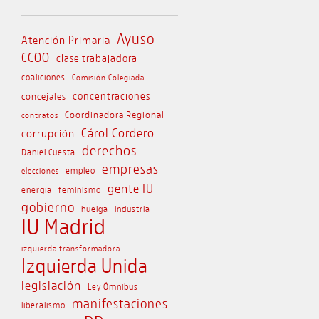
Ayuso
Atención Primaria
CCOO
clase trabajadora
coaliciones
Comisión Colegiada
concejales
concentraciones
Coordinadora Regional
contratos
Cárol Cordero
corrupción
derechos
Daniel Cuesta
empresas
empleo
elecciones
gente IU
energía
feminismo
gobierno
huelga
industria
IU Madrid
izquierda transformadora
Izquierda Unida
legislación
Ley Ómnibus
manifestaciones
liberalismo