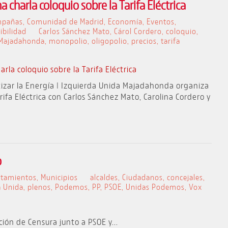
charla coloquio sobre la Tarifa Eléctrica
mpañas
,
Comunidad de Madrid
,
Economía
,
Eventos
,
ibilidad
Carlos Sánchez Mato
,
Cárol Cordero
,
coloquio
,
Majadahonda
,
monopolio
,
oligopolio
,
precios
,
tarifa
tizar la Energía | Izquierda Unida Majadahonda organiza
rifa Eléctrica con Carlos Sánchez Mato, Carolina Cordero y
o
tamientos
,
Municipios
alcaldes
,
Ciudadanos
,
concejales
,
a Unida
,
plenos
,
Podemos
,
PP
,
PSOE
,
Unidas Podemos
,
Vox
ión de Censura junto a PSOE y...