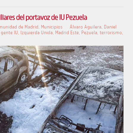
iares del portavoz de IU Pezuela
munidad de Madrid
,
Municipios
Álvaro Aguilera
,
Daniel
,
gente IU
,
Izquierda Unida
,
Madrid Este
,
Pezuela
,
terrorismo
,