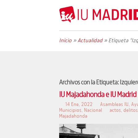
Inicio
»
Actualidad
»
Etiqueta "Iz
Archivos con la Etiqueta:
Izquie
IU Majadahonda e IU Madrid c
14 Ene, 2022
Asambleas IU
,
Ay
Municipios
,
Nacional
actos
,
delitos
Majadahonda