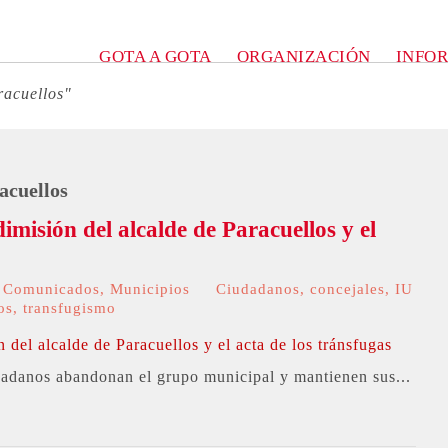
GOTA A GOTA
ORGANIZACIÓN
INFO
racuellos"
acuellos
imisión del alcalde de Paracuellos y el
,
Comunicados
,
Municipios
Ciudadanos
,
concejales
,
IU
os
,
transfugismo
dadanos abandonan el grupo municipal y mantienen sus...