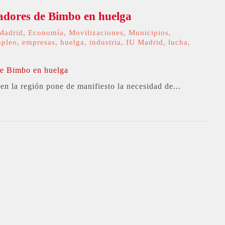
adores de Bimbo en huelga
Madrid
,
Economía
,
Movilizaciones
,
Municipios
,
pleo
,
empresas
,
huelga
,
industria
,
IU Madrid
,
lucha
,
n la región pone de manifiesto la necesidad de...