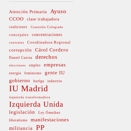
Ayuso
Atención Primaria
CCOO
clase trabajadora
coaliciones
Comisión Colegiada
concejales
concentraciones
Coordinadora Regional
contratos
Cárol Cordero
corrupción
derechos
Daniel Cuesta
empresas
empleo
elecciones
gente IU
energía
feminismo
gobierno
huelga
industria
IU Madrid
izquierda transformadora
Izquierda Unida
legislación
Ley Ómnibus
manifestaciones
liberalismo
PP
militancia