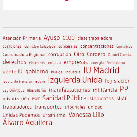
Ayuso
CCOO
Atención Primaria
clase trabajadora
concejales
concentraciones
coaliciones
Comisión Colegiada
contratos
Cárol Cordero
corrupción
Coordinadora Regional
Daniel Cuesta
derechos
empresas
empleo
energía
feminismo
elecciones
IU Madrid
gobierno
gente IU
huelga
industria
Izquierda Unida
legislación
izquierda transformadora
PP
manifestaciones
militancia
Ley Ómnibus
liberalismo
Sanidad Pública
sindicatos
SUAP
privatización
PSOE
transportes
trabajadores
unidad
tribunales
Vanessa Lillo
Unidas Podemos
urbanismo
Álvaro Aguilera