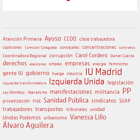
Ayuso
CCOO
Atención Primaria
clase trabajadora
concejales
concentraciones
coaliciones
Comisión Colegiada
contratos
Cárol Cordero
corrupción
Coordinadora Regional
Daniel Cuesta
derechos
empresas
empleo
energía
feminismo
elecciones
IU Madrid
gobierno
gente IU
huelga
industria
Izquierda Unida
legislación
izquierda transformadora
PP
manifestaciones
militancia
Ley Ómnibus
liberalismo
Sanidad Pública
sindicatos
SUAP
privatización
PSOE
transportes
trabajadores
unidad
tribunales
Vanessa Lillo
Unidas Podemos
urbanismo
Álvaro Aguilera