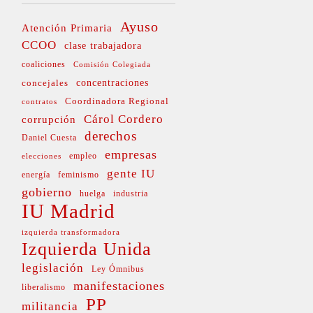
Ayuso
Atención Primaria
CCOO
clase trabajadora
coaliciones
Comisión Colegiada
concejales
concentraciones
Coordinadora Regional
contratos
Cárol Cordero
corrupción
derechos
Daniel Cuesta
empresas
empleo
elecciones
gente IU
energía
feminismo
gobierno
huelga
industria
IU Madrid
izquierda transformadora
Izquierda Unida
legislación
Ley Ómnibus
manifestaciones
liberalismo
PP
militancia