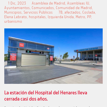
1 Dic, 2023
Asamblea de Madrid
,
Asambleas IU
,
Ayuntamientos
,
Comunicados
,
Comunidad de Madrid
,
Municipios
,
Servicios Públicos
7B
,
afectados
,
Coslada
,
Elena Lebrato
,
hospitales
,
Izquierda Unida
,
Metro
,
PP
,
urbanismo
La estación del Hospital del Henares lleva
cerrada casi dos años.