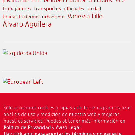
sindicatos
SUAP
privatización
PSOE
transportes
trabajadores
unidad
tribunales
Vanessa Lillo
Unidas Podemos
urbanismo
Álvaro Aguilera
Sólo utilizamos cookies propias y de terceros para realizar
análisis de uso y medición de nuestra web y mejorar
nuestros servicios. Puedes obtener más información en
Política de Privacidad
y
Aviso Legal
.
©
Top
|
2026 IU Madrid
TUIZQUIERDA |
Haz click aquí para aceptar los términos y no ver este
Política de privacidad
Aviso Legal