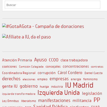
BUSCAR
Ayuso
CCOO
Atención Primaria
clase trabajadora
concejales
concentraciones
coaliciones
Comisión Colegiada
contratos
Cárol Cordero
corrupción
Coordinadora Regional
Daniel Cuesta
derechos
empresas
empleo
energía
feminismo
elecciones
IU Madrid
gobierno
gente IU
huelga
industria
Izquierda Unida
legislación
izquierda transformadora
PP
manifestaciones
militancia
Ley Ómnibus
liberalismo
Sanidad Pública