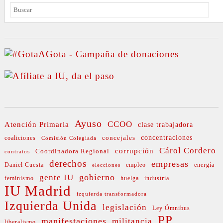
BUSCAR
Ayuso
CCOO
Atención Primaria
clase trabajadora
concejales
concentraciones
coaliciones
Comisión Colegiada
Cárol Cordero
corrupción
Coordinadora Regional
contratos
derechos
empresas
Daniel Cuesta
empleo
energía
elecciones
gobierno
gente IU
feminismo
huelga
industria
IU Madrid
izquierda transformadora
Izquierda Unida
legislación
Ley Ómnibus
PP
manifestaciones
militancia
liberalismo