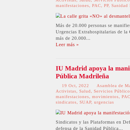
manifestaciones
,
PAC
,
PP
,
Sanidad 
Más de 20.000 personas se manifies
Urgencias Extrahospitalarias de l
más de 20.000...
Leer más »
IU Madrid apoya la manif
Pública Madrileña
19 Oct, 2022
Asamblea de M
Activistas
,
Salud
,
Servicios Público
manifestaciones
,
movimientos
,
PA
sindicatos
,
SUAP
,
urgencias
Sindicatos y las Plataformas en D
defensa de la Sanidad Pública...