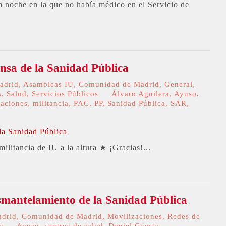
 noche en la que no había médico en el Servicio de
nsa de la Sanidad Pública
adrid
,
Asambleas IU
,
Comunidad de Madrid
,
General
,
s
,
Salud
,
Servicios Públicos
Álvaro Aguilera
,
Ayuso
,
taciones
,
militancia
,
PAC
,
PP
,
Sanidad Pública
,
SAR
,
militancia de IU a la altura ★ ¡Gracias!...
esmantelamiento de la Sanidad Pública
adrid
,
Comunidad de Madrid
,
Movilizaciones
,
Redes de
s
Ayuso
,
centros de salud
,
Daniel Cuesta
,