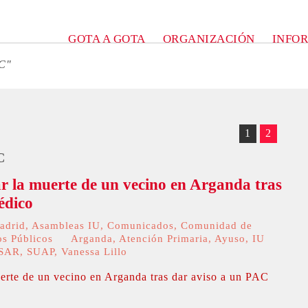
GOTA A GOTA
ORGANIZACIÓN
INFO
AC"
1
2
C
ar la muerte de un vecino en Arganda tras
édico
adrid
,
Asambleas IU
,
Comunicados
,
Comunidad de
os Públicos
Arganda
,
Atención Primaria
,
Ayuso
,
IU
SAR
,
SUAP
,
Vanessa Lillo