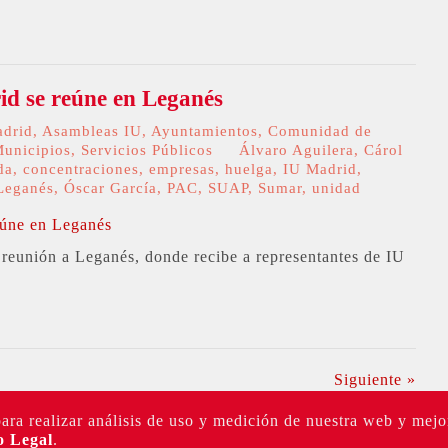
d se reúne en Leganés
adrid
,
Asambleas IU
,
Ayuntamientos
,
Comunidad de
unicipios
,
Servicios Públicos
Álvaro Aguilera
,
Cárol
da
,
concentraciones
,
empresas
,
huelga
,
IU Madrid
,
Leganés
,
Óscar García
,
PAC
,
SUAP
,
Sumar
,
unidad
reunión a Leganés, donde recibe a representantes de IU
Siguiente »
para realizar análisis de uso y medición de nuestra web y mejo
o Legal
.