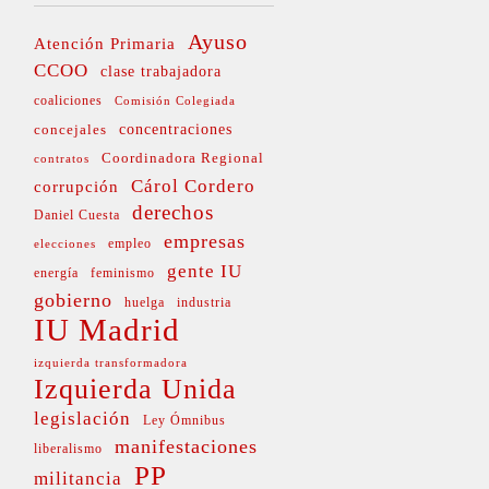
Ayuso
Atención Primaria
CCOO
clase trabajadora
coaliciones
Comisión Colegiada
concejales
concentraciones
Coordinadora Regional
contratos
Cárol Cordero
corrupción
derechos
Daniel Cuesta
empresas
empleo
elecciones
gente IU
energía
feminismo
gobierno
huelga
industria
IU Madrid
izquierda transformadora
Izquierda Unida
legislación
Ley Ómnibus
manifestaciones
liberalismo
PP
militancia