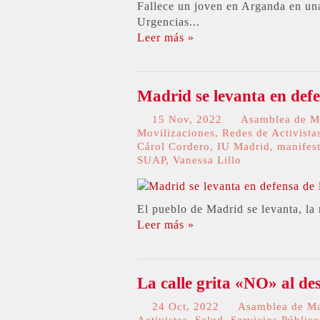
Fallece un joven en Arganda en una
Urgencias...
Leer más »
Madrid se levanta en defe
15 Nov, 2022
Asamblea de M
Movilizaciones
,
Redes de Activista
Cárol Cordero
,
IU Madrid
,
manifes
SUAP
,
Vanessa Lillo
El pueblo de Madrid se levanta, la 
Leer más »
La calle grita «NO» al d
24 Oct, 2022
Asamblea de M
Activistas
,
Salud
,
Servicios Público