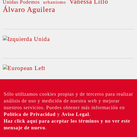
Vanessa Lillo
Unidas Podemos
urbanismo
Álvaro Aguilera
Sólo utilizamos cookies propias y de terceros para realizar
análisis de uso y medición de nuestra web y mejorar
nuestros servicios. Puedes obtener más información en
Política de Privacidad
y
Aviso Legal
.
©
Top
|
2026 IU Madrid
TUIZQUIERDA |
Haz click aquí para aceptar los términos y no ver este
Política de privacidad
Aviso Legal
mensaje de nuevo
.