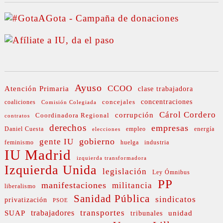
Ayuso
CCOO
Atención Primaria
clase trabajadora
concejales
concentraciones
coaliciones
Comisión Colegiada
Cárol Cordero
corrupción
Coordinadora Regional
contratos
derechos
empresas
Daniel Cuesta
empleo
energía
elecciones
gobierno
gente IU
feminismo
huelga
industria
IU Madrid
izquierda transformadora
Izquierda Unida
legislación
Ley Ómnibus
PP
manifestaciones
militancia
liberalismo
Sanidad Pública
sindicatos
privatización
PSOE
transportes
SUAP
trabajadores
unidad
tribunales